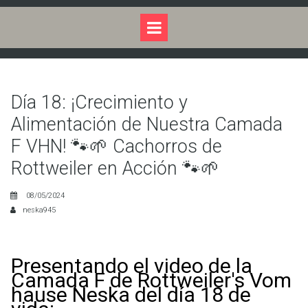
Día 18: ¡Crecimiento y
Alimentación de Nuestra Camada
F VHN! 🐾🌱 Cachorros de
Rottweiler en Acción 🐾🌱
08/05/2024
neska945
Presentando el video de la
Camada F de Rottweiler's Vom
hause Neska del día 18 de