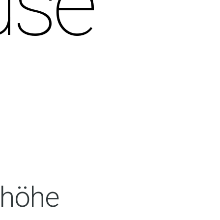
use
khöhe