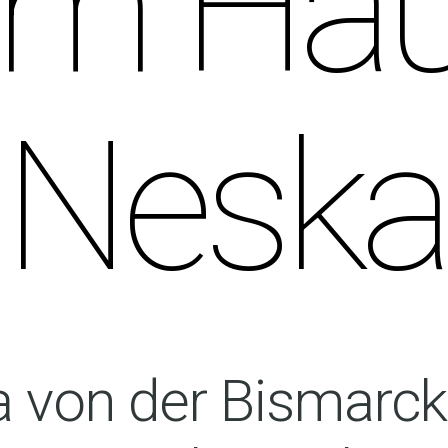
m Ha
Neska
a von der Bismarc